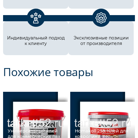
Индивидуальный подход
Эксклюзивные позиции
к клиенту
от производителя
Похожие товары
Homakoll 164 Prof.
Универсальный клей
Homakoll 258. Клей для
для коммерческих пвх
ковролина, водно-