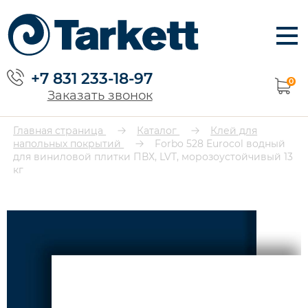
+7 831 233-18-97
0
Заказать звонок
Главная страница
Каталог
Клей для
напольных покрытий
Forbo 528 Eurocol водный
для виниловой плитки ПВХ, LVT, морозоустойчивый 13
кг