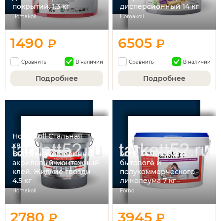
покрытий. 1.3 кг
дисперсионный 14 кг
Homakoll
Homakoll
1490
6505
₽
₽
Сравнить
В наличии
Сравнить
В наличии
Подробнее
Подробнее
Homakoll Стальная
хватка.
Высококачественный
Arlok 34. Клей для
акриловый монтажный
бытового и
клей. Жидкие гвозди
полукоммерческого
4.5 кг
линолеума 7 кг
Homakoll
Forbo
2780
3945
₽
₽