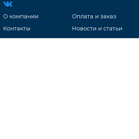
О компании
Оплата и заказ
Контакты
Новости и статьи
Доставка
г. Нижний Новгород
ул. Литвинова д. 74Б
Ежедневно: 9:00 - 20:00
+7 831 233-18-97
Будь в курсе событий!
Подписаться