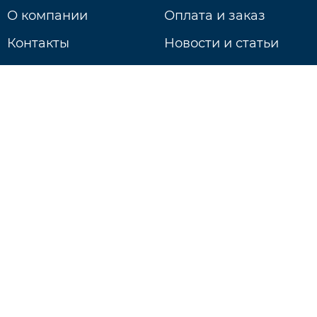
О компании
Оплата и заказ
Контакты
Новости и статьи
Доставка
г. Нижний Новгород
ул. Литвинова д. 74Б
Ежедневно: 9:00 - 20:00
+7 831 233-18-97
Будь в курсе событий!
Подписаться