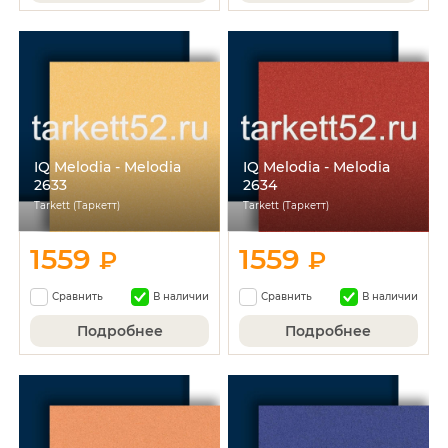
IQ Melodia - Melodia
IQ Melodia - Melodia
2633
2634
Tarkett (Таркетт)
Tarkett (Таркетт)
1559
1559
₽
₽
Сравнить
В наличии
Сравнить
В наличии
Подробнее
Подробнее