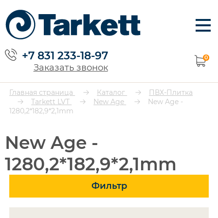
+7 831 233-18-97
0
Заказать звонок
Главная страница
Каталог
ПВХ-Плитка
Tarkett LVT
New Age
New Age -
1280,2*182,9*2,1mm
New Age -
1280,2*182,9*2,1mm
Фильтр