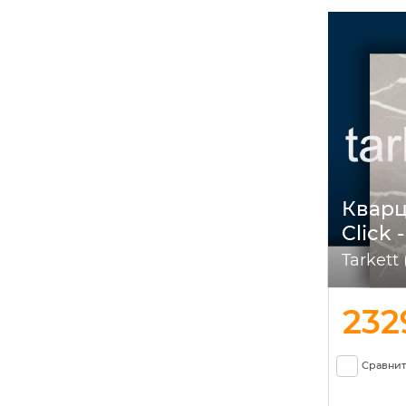
Кварц
Click 
Tarkett
23
Сравнит