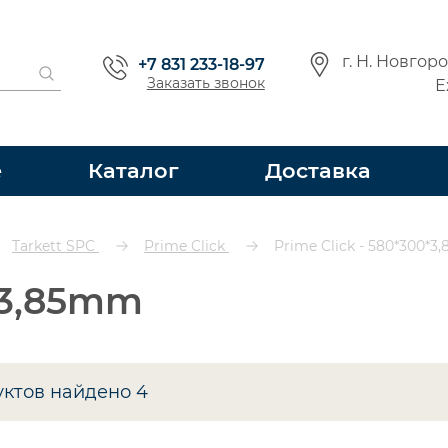
г. Н. Новгор
+7 831 233-18-97
Заказать звонок
Е
е
Каталог
Доставка
Tarkett SPC
Prime Click
Prime Click - 580*300*
0*3,85mm
уктов найдено
4