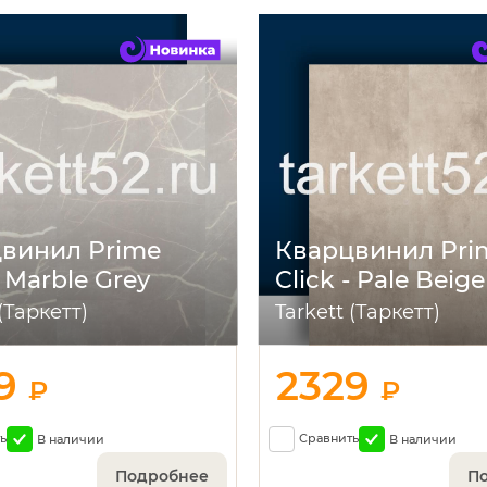
винил Prime
Кварцвинил Pri
- Marble Grey
Click - Pale Beige
 (Таркетт)
Tarkett (Таркетт)
29
2329
₽
₽
ь
Сравнить
В наличии
В наличии
Подробнее
П