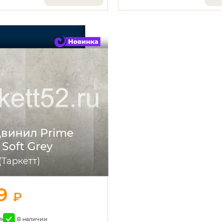
винил Prime
- Soft Grey
 (Таркетт)
29
₽
ь
В наличии