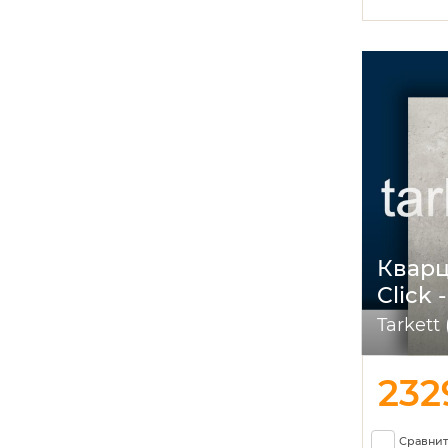
Кварц
Click 
Tarkett
23
Сравнит