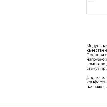
Модульная
качестве
Прочная и
нагрузкой
комнатах.
станут пр
Для того,
комфортну
наслаждае