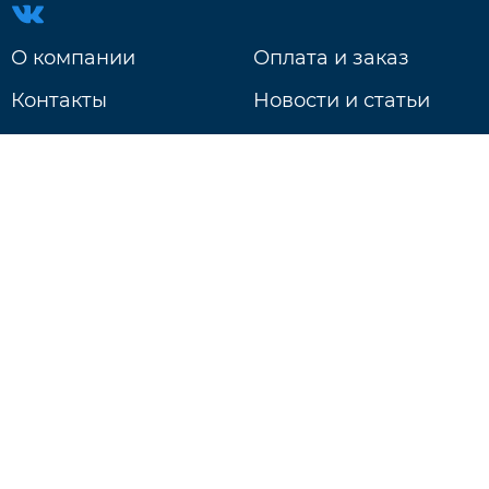
О компании
Оплата и заказ
Контакты
Новости и статьи
Доставка
г. Нижний Новгород
ул. Литвинова д. 74Б
Ежедневно: 9:00 - 20:00
+7 831 233-18-97
Будь в курсе событий!
Подписаться