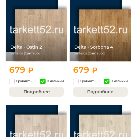
Delta - Ostin 2
Delta - Sorbona 4
Sinteros (Синтерос)
Sinteros (Синтерос)
679
679
₽
₽
Сравнить
В наличии
Сравнить
В наличии
Подробнее
Подробнее