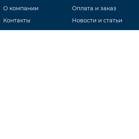
О компании
Оплата и заказ
Контакты
Новости и статьи
Доставка
г. Нижний Новгород
ул. Литвинова д. 74Б
Ежедневно: 9:00 - 20:00
+7 831 233-18-97
Будь в курсе событий!
Подписаться