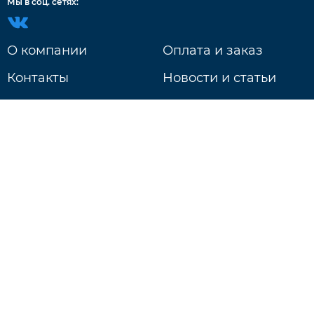
Мы в соц. сетях:
О компании
Оплата и заказ
Контакты
Новости и статьи
Доставка
г. Нижний Новгород
ул. Литвинова д. 74Б
Ежедневно: 9:00 - 20:00
+7 831 233-18-97
Будь в курсе событий!