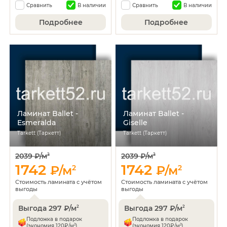
Сравнить
В наличии
Сравнить
В наличии
Подробнее
Подробнее
Ламинат Ballet -
Ламинат Ballet -
Esmeralda
Giselle
Tarkett (Таркетт)
Tarkett (Таркетт)
2039 ₽/м
2039 ₽/м
2
2
1742
1742
₽/м
2
₽/м
2
Стоимость ламината с учётом
Стоимость ламината с учётом
выгоды
выгоды
Выгода 297 ₽/м
Выгода 297 ₽/м
2
2
Подложка в подарок
Подложка в подарок
2
2
(экономия 120₽/м
)
(экономия 120₽/м
)