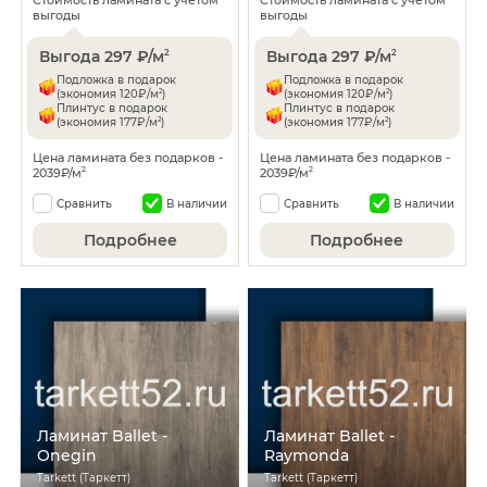
выгоды
выгоды
Выгода 297 ₽/м
Выгода 297 ₽/м
2
2
Подложка в подарок
Подложка в подарок
2
2
(экономия 120₽/м
)
(экономия 120₽/м
)
Плинтус в подарок
Плинтус в подарок
2
2
(экономия 177₽/м
)
(экономия 177₽/м
)
Цена ламината без подарков -
Цена ламината без подарков -
2039₽/м
2039₽/м
2
2
Сравнить
В наличии
Сравнить
В наличии
Подробнее
Подробнее
Ламинат Ballet -
Ламинат Ballet -
Onegin
Raymonda
Tarkett (Таркетт)
Tarkett (Таркетт)