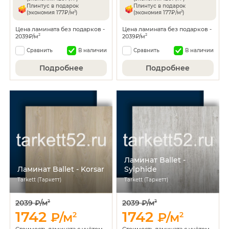
Плинтус в подарок
Плинтус в подарок
2
2
(экономия 177₽/м
)
(экономия 177₽/м
)
Цена ламината без подарков -
Цена ламината без подарков -
2039₽/м
2039₽/м
2
2
Сравнить
В наличии
Сравнить
В наличии
Подробнее
Подробнее
Ламинат Ballet -
Ламинат Ballet - Korsar
Sylphide
Tarkett (Таркетт)
Tarkett (Таркетт)
2039 ₽/м
2039 ₽/м
2
2
1742
1742
₽/м
2
₽/м
2
Стоимость ламината с учётом
Стоимость ламината с учётом