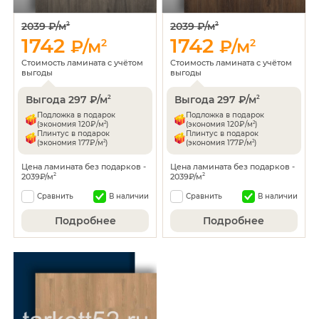
2039 ₽/м
2039 ₽/м
2
2
1742
1742
₽/м
2
₽/м
2
Стоимость ламината с учётом
Стоимость ламината с учётом
выгоды
выгоды
Выгода 297 ₽/м
Выгода 297 ₽/м
2
2
Подложка в подарок
Подложка в подарок
2
2
(экономия 120₽/м
)
(экономия 120₽/м
)
Плинтус в подарок
Плинтус в подарок
2
2
(экономия 177₽/м
)
(экономия 177₽/м
)
Цена ламината без подарков -
Цена ламината без подарков -
2039₽/м
2039₽/м
2
2
Сравнить
В наличии
Сравнить
В наличии
Подробнее
Подробнее