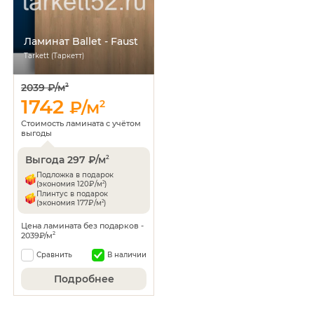
Ламинат Ballet - Faust
Tarkett (Таркетт)
2039 ₽/м
2
1742
₽/м
2
Стоимость ламината с учётом
выгоды
Выгода 297 ₽/м
2
Подложка в подарок
2
(экономия 120₽/м
)
Плинтус в подарок
2
(экономия 177₽/м
)
Цена ламината без подарков -
2039₽/м
2
Сравнить
В наличии
Подробнее