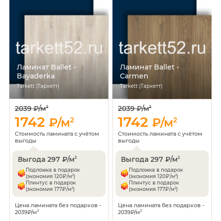
Ламинат Ballet -
Ламинат Ballet -
Bayaderka
Carmen
Tarkett (Таркетт)
Tarkett (Таркетт)
2039 ₽/м
2039 ₽/м
2
2
1742
1742
₽/м
2
₽/м
2
Стоимость ламината с учётом
Стоимость ламината с учётом
выгоды
выгоды
Выгода 297 ₽/м
Выгода 297 ₽/м
2
2
Подложка в подарок
Подложка в подарок
2
2
(экономия 120₽/м
)
(экономия 120₽/м
)
Плинтус в подарок
Плинтус в подарок
2
2
(экономия 177₽/м
)
(экономия 177₽/м
)
Цена ламината без подарков -
Цена ламината без подарков -
2039₽/м
2039₽/м
2
2