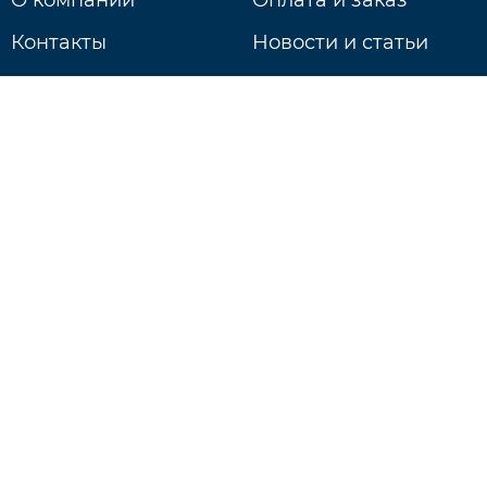
Контакты
Новости и статьи
Доставка
г. Нижний Новгород
ул. Литвинова д. 74Б
Ежедневно: 9:00 - 20:00
+7 831 233-18-97
Будь в курсе событий!
Подписаться