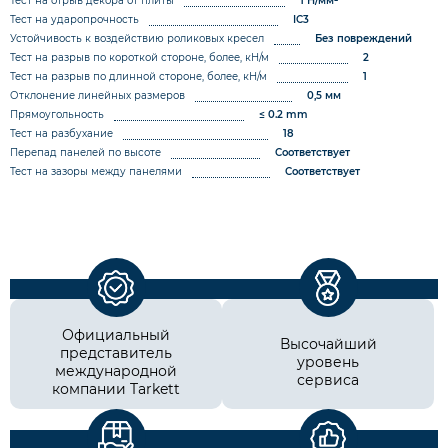
Тест на отрыв декора от плиты
1 Н/мм²
Тест на ударопрочность
IC3
Устойчивость к воздействию роликовых кресел
Без повреждений
Тест на разрыв по короткой стороне, более, кН/м
2
Тест на разрыв по длинной стороне, более, кН/м
1
Отклонение линейных размеров
0,5 мм
Прямоугольность
≤ 0.2 mm
Тест на разбухание
18
Перепад панелей по высоте
Соответствует
Тест на зазоры между панелями
Соответствует
Официальный
Высочайший
представитель
уровень
международной
сервиса
компании Tarkett