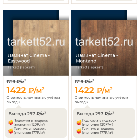
Ламинат Cinema -
Ламинат Cinema -
Eastwood
Montand
Tarkett (Таркетт)
Tarkett (Таркетт)
1719 ₽/м
1719 ₽/м
2
2
1422
1422
₽/м
2
₽/м
2
Стоимость ламината с учётом
Стоимость ламината с учётом
выгоды
выгоды
Выгода 297 ₽/м
Выгода 297 ₽/м
2
2
Подложка в подарок
Подложка в подарок
2
2
(экономия 120₽/м
)
(экономия 120₽/м
)
Плинтус в подарок
Плинтус в подарок
2
2
(экономия 177₽/м
)
(экономия 177₽/м
)