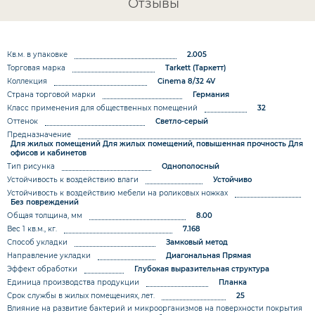
Отзывы
Кв.м. в упаковке
2.005
Торговая марка
Tarkett (Таркетт)
Коллекция
Cinema 8/32 4V
Страна торговой марки
Германия
Класс применения для общественных помещений
32
Оттенок
Светло-серый
Предназначение
Для жилых помещений
Для жилых помещений, повышенная прочность
Для
офисов и кабинетов
Тип рисунка
Однополосный
Устойчивость к воздействию влаги
Устойчиво
Устойчивость к воздействию мебели на роликовых ножках
Без повреждений
Общая толщина, мм
8.00
Вес 1 кв.м., кг.
7.168
Способ укладки
Замковый метод
Направление укладки
Диагональная
Прямая
Эффект обработки
Глубокая выразительная структура
Единица производства продукции
Планка
Срок службы в жилых помещениях, лет.
25
Влияние на развитие бактерий и микроорганизмов на поверхности покрытия