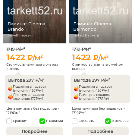
Ламинат Cinema -
Ламинат Cinema -
Brando
Belmondo
Tarkett (Таркетт)
Tarkett (Таркетт)
1719 ₽/м
1719 ₽/м
2
2
1422
1422
₽/м
2
₽/м
2
Стоимость ламината с учётом
Стоимость ламината с учётом
выгоды
выгоды
Выгода 297 ₽/м
Выгода 297 ₽/м
2
2
Подложка в подарок
Подложка в подарок
2
2
(экономия 120₽/м
)
(экономия 120₽/м
)
Плинтус в подарок
Плинтус в подарок
2
2
(экономия 177₽/м
)
(экономия 177₽/м
)
Цена ламината без подарков -
Цена ламината без подарков -
1719₽/м
1719₽/м
2
2
Сравнить
В наличии
Сравнить
В наличии
Подробнее
Подробнее