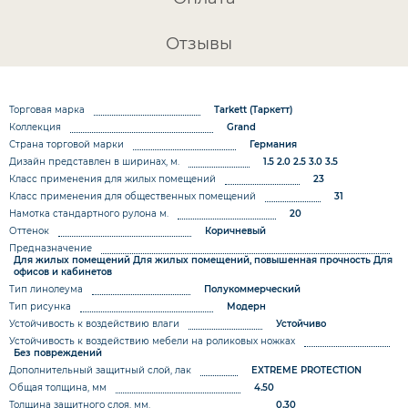
Отзывы
Торговая марка
Tarkett (Таркетт)
Коллекция
Grand
Страна торговой марки
Германия
Дизайн представлен в ширинах, м.
1.5
2.0
2.5
3.0
3.5
Класс применения для жилых помещений
23
Класс применения для общественных помещений
31
Намотка стандартного рулона м.
20
Оттенок
Коричневый
Предназначение
Для жилых помещений
Для жилых помещений, повышенная прочность
Для
офисов и кабинетов
Тип линолеума
Полукоммерческий
Тип рисунка
Модерн
Устойчивость к воздействию влаги
Устойчиво
Устойчивость к воздействию мебели на роликовых ножках
Без повреждений
Дополнительный защитный слой, лак
EXTREME PROTECTION
Общая толщина, мм
4.50
Толщина защитного слоя, мм.
0.30