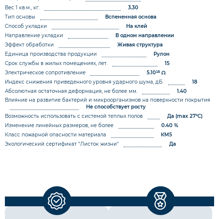
Вес 1 кв.м., кг.
3.30
Тип основы
Вспененная основа
Способ укладки
На клей
Направление укладки
В одном направлении
Эффект обработки
Живая структура
Единица производства продукции
Рулон
Срок службы в жилых помещениях, лет.
15
Электрическое сопротивление
5.10¹⁵ Ω
Индекс снижения приведенного уровня ударного шума, дБ.
18
Абсолютная остаточная деформация, не более мм.
1.40
Влияние на развитие бактерий и микроорганизмов на поверхности покрытия
Не способствует росту
Возможность использовать с системой теплых полов
Да (max 27°C)
Изменение линейных размеров, не более
0.40 %
Класс пожарной опасности материала
КМ5
Экологический сертификат "Листок жизни"
Да