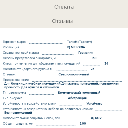
Оплата
Отзывы
Торговая марка
Tarkett (Таркетт)
Коллекция
IQ MELODIA
Страна торговой марки
Германия
Дизайн представлен в ширинах, м.
2.0
Класс применения для общественных помещений
34
Намотка стандартного рулона м.
23
Оттенок
Светло-коричневый
Предназначение
Для больниц и учебных помещений
Для жилых помещений, повышенная
прочность
Для офисов и кабинетов
Тип линолеума
Коммерческий гомогенный
Тип рисунка
Абстракция
Устойчивость к воздействию влаги
Устойчиво
Устойчивость к воздействию мебели на роликовых ножках
Без повреждений
Дополнительный защитный слой, лак
iQ PUR
Общая толщина, мм
2.00