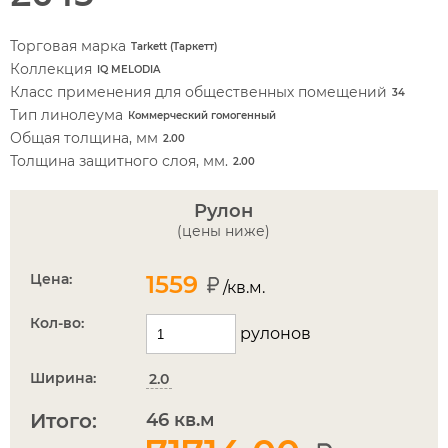
Торговая марка
Tarkett (Таркетт)
Коллекция
IQ MELODIA
Класс применения для общественных помещений
34
Тип линолеума
Коммерческий гомогенный
Общая толщина, мм
2.00
Толщина защитного слоя, мм.
2.00
Рулон
(цены ниже)
Цена:
1559
/кв.м.
Кол-во:
рулонов
Ширина:
2.0
Итого:
46
кв.м