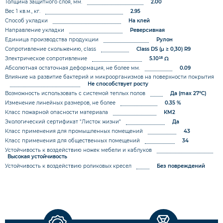
Толщина защитного слоя, мм.
2.00
Вес 1 кв.м., кг.
2.95
Способ укладки
На клей
Направление укладки
Реверсивная
Единица производства продукции
Рулон
Сопротивление скольжению, class
Class DS (µ ≥ 0,30)
R9
Электрическое сопротивление
5.10¹⁵ Ω
Абсолютная остаточная деформация, не более мм.
0.09
Влияние на развитие бактерий и микроорганизмов на поверхности покрытия
Не способствует росту
Возможность использовать с системой теплых полов
Да (max 27°C)
Изменение линейных размеров, не более
0.35 %
Класс пожарной опасности материала
КМ2
Экологический сертификат "Листок жизни"
Да
Класс применения для промышленных помещений
43
Класс применения для общественных помещений
34
Устойчивость к воздействию ножек мебели и каблуков
Высокая устойчивость
Устойчивость к воздействию роликовых кресел
Без повреждений