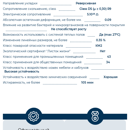
Направление укладки
Реверсивная
Сопротивление скольжению, class
Class DS (µ ≥ 0,30)
R9
Электрическое сопротивление
5.10¹⁵ Ω
Абсолютная остаточная деформация, не более мм.
0.09
Влияние на развитие бактерий и микроорганизмов на поверхности покрытия
Не способствует росту
Возможность использовать с системой теплых полов
Да (max 27°C)
Изменение линейных размеров, не более
0.35 %
Класс пожарной опасности материала
КМ2
Экологический сертификат "Листок жизни"
Нет
Класс применения для промышленных помещений
43
Класс применения для общественных помещений
34
Устойчивость к воздействию ножек мебели и каблуков
Высокая устойчивость
Устойчивость к воздействию химических соединений
Хорошая
Истираемость, не более
105 мкм