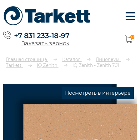
+7 831 233-18-97
0
Заказать звонок
Главная страница
Каталог
Линолеум
Tarkett
iQ Zenith
IQ Zenith - Zenith 701
Посмотреть в интерьере