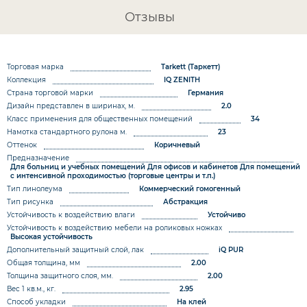
Отзывы
Торговая марка
Tarkett (Таркетт)
Коллекция
IQ ZENITH
Страна торговой марки
Германия
Дизайн представлен в ширинах, м.
2.0
Класс применения для общественных помещений
34
Намотка стандартного рулона м.
23
Оттенок
Коричневый
Предназначение
Для больниц и учебных помещений
Для офисов и кабинетов
Для помещений
с интенсивной проходимостью (торговые центры и т.п.)
Тип линолеума
Коммерческий гомогенный
Тип рисунка
Абстракция
Устойчивость к воздействию влаги
Устойчиво
Устойчивость к воздействию мебели на роликовых ножках
Высокая устойчивость
Дополнительный защитный слой, лак
iQ PUR
Общая толщина, мм
2.00
Толщина защитного слоя, мм.
2.00
Вес 1 кв.м., кг.
2.95
Способ укладки
На клей