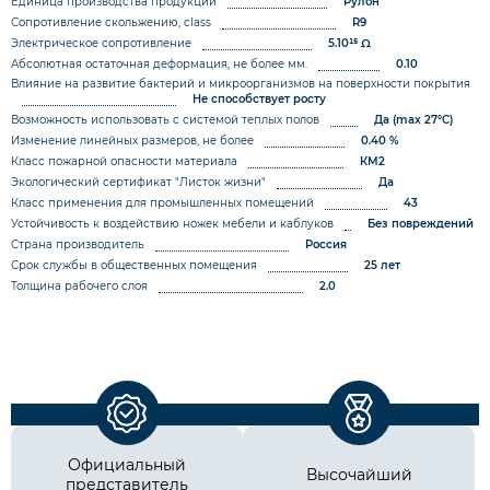
Единица производства продукции
Рулон
Сопротивление скольжению, class
R9
Электрическое сопротивление
5.10¹⁵ Ω
Абсолютная остаточная деформация, не более мм.
0.10
Влияние на развитие бактерий и микроорганизмов на поверхности покрытия
Не способствует росту
Возможность использовать с системой теплых полов
Да (max 27°C)
Изменение линейных размеров, не более
0.40 %
Класс пожарной опасности материала
КМ2
Экологический сертификат "Листок жизни"
Да
Класс применения для промышленных помещений
43
Устойчивость к воздействию ножек мебели и каблуков
Без повреждений
Страна производитель
Россия
Срок службы в общественных помещения
25 лет
Толщина рабочего слоя
2.0
Официальный
Высочайший
представитель