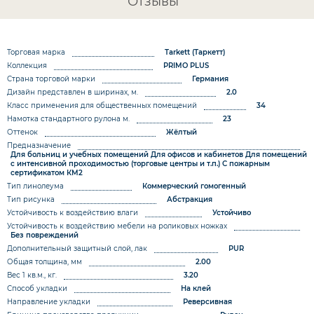
Отзывы
Торговая марка
Tarkett (Таркетт)
Коллекция
PRIMO PLUS
Страна торговой марки
Германия
Дизайн представлен в ширинах, м.
2.0
Класс применения для общественных помещений
34
Намотка стандартного рулона м.
23
Оттенок
Жёлтый
Предназначение
Для больниц и учебных помещений
Для офисов и кабинетов
Для помещений
с интенсивной проходимостью (торговые центры и т.п.)
С пожарным
сертификатом КМ2
Тип линолеума
Коммерческий гомогенный
Тип рисунка
Абстракция
Устойчивость к воздействию влаги
Устойчиво
Устойчивость к воздействию мебели на роликовых ножках
Без повреждений
Дополнительный защитный слой, лак
PUR
Общая толщина, мм
2.00
Вес 1 кв.м., кг.
3.20
Способ укладки
На клей
Направление укладки
Реверсивная